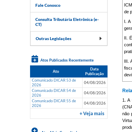
Fale Conosco
ICMS
de 
Consulta Tributária Eletrônica (e-
I. 
CT)
gera
II. 
Outras Legislações
con
prat
Atos Publicados Recentemente
III
fis
Data
Ato
Publicação
devi
Comunicado DICAR 53 de
04/08/2026
2026
Comunicado DICAR 54 de
Rela
04/08/2026
2026
1. A
Comunicado DICAR 55 de
04/08/2026
2026
(CNA
+ Veja mais
não 
Virt
produ