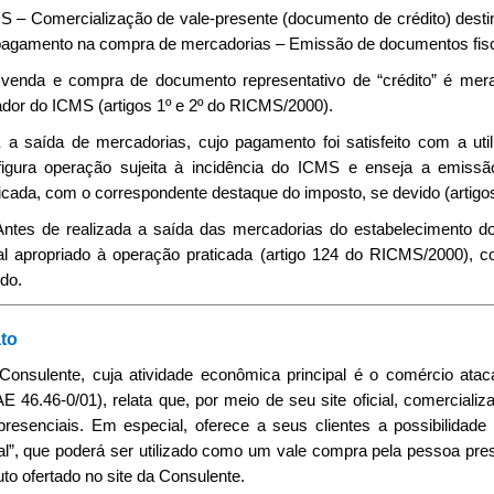
 – Comercialização de vale-presente (documento de crédito) destin
pagamento na compra de mercadorias – Emissão de documentos fisc
A venda e compra de documento representativo de “crédito” é mera 
dor do ICMS (artigos 1º e 2º do RICMS/2000).
É a saída de mercadorias, cujo pagamento foi satisfeito com a util
figura operação sujeita à incidência do ICMS e enseja a emissã
icada, com o correspondente destaque do imposto, se devido (artigo
. Antes de realizada a saída das mercadorias do estabelecimento d
cal apropriado à operação praticada (artigo 124 do RICMS/2000), 
do.
to
 Consulente, cuja atividade econômica principal é o comércio ata
E 46.46-0/01), relata que, por meio de seu site oficial, comerciali
presenciais. Em especial, oferece a seus clientes a possibilidad
ual”, que poderá ser utilizado como um vale compra pela pessoa pres
to ofertado no site da Consulente.