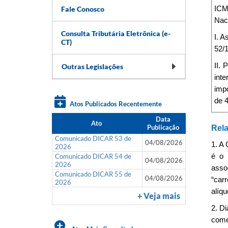
Fale Conosco
ICMS
Nac
Consulta Tributária Eletrônica (e-
I. A
CT)
52/
II. 
Outras Legislações
inte
impo
de 4
Atos Publicados Recentemente
Data
Ato
Publicação
Rela
Comunicado DICAR 53 de
04/08/2026
1. A
2026
Comunicado DICAR 54 de
é o 
04/08/2026
2026
asso
Comunicado DICAR 55 de
04/08/2026
“car
2026
alíqu
+ Veja mais
2. Di
come