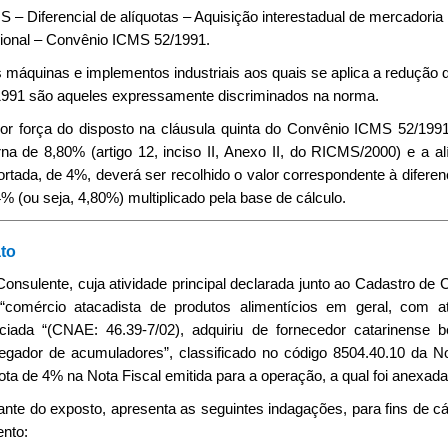
 – Diferencial de alíquotas – Aquisição interestadual de mercadoria 
ional – Convênio ICMS 52/1991.
s máquinas e implementos industriais aos quais se aplica a redução
1991 são aqueles expressamente discriminados na norma.
Por força do disposto na cláusula quinta do Convênio ICMS 52/1991,
rna de 8,80% (artigo 12, inciso II, Anexo II, do RICMS/2000) e a al
rtada, de 4%, deverá ser recolhido o valor correspondente à diferenç
% (ou seja, 4,80%) multiplicado pela base de cálculo.
to
 Consulente, cuja atividade principal declarada junto ao Cadastro d
“comércio atacadista de produtos alimentícios em geral, com a
ciada “(CNAE: 46.39-7/02), adquiriu de fornecedor catarinense
regador de acumuladores”, classificado no código 8504.40.10 da
ota de 4% na Nota Fiscal emitida para a operação, a qual foi anexada
ante do exposto, apresenta as seguintes indagações, para fins de cá
nto: