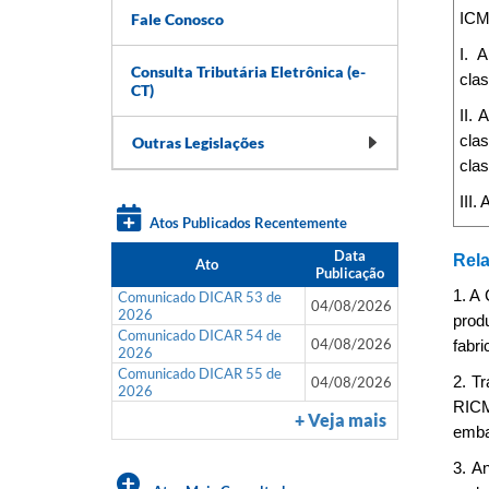
Fale Conosco
ICMS
I. 
Consulta Tributária Eletrônica (e-
clas
CT)
II.
cla
Outras Legislações
clas
III
Atos Publicados Recentemente
Data
Rela
Ato
Publicação
1. A
Comunicado DICAR 53 de
04/08/2026
2026
prod
Comunicado DICAR 54 de
04/08/2026
fabr
2026
Comunicado DICAR 55 de
04/08/2026
2. T
2026
RICM
+ Veja mais
emba
3. A