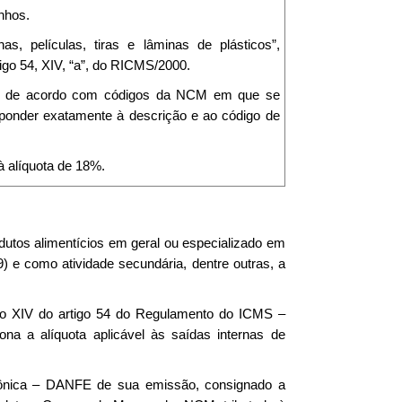
nhos.
s, películas, tiras e lâminas de plásticos”,
igo 54, XIV, “a”, do RICMS/2000.
o-os de acordo com códigos da NCM em que se
ponder exatamente à descrição e ao código de
 alíquota de 18%.
odutos alimentícios em geral ou especializado em
) e como atividade secundária, dentre outras, a
ciso XIV do artigo 54 do Regulamento do ICMS –
a a alíquota aplicável às saídas internas de
trônica – DANFE de sua emissão, consignado a