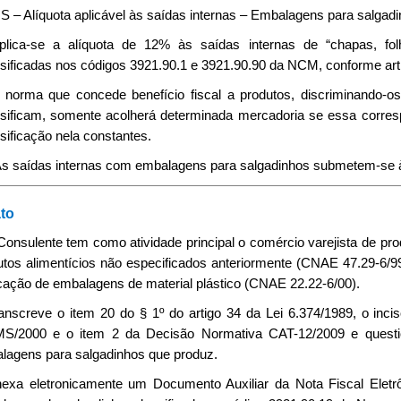
 – Alíquota aplicável às saídas internas – Embalagens para salgadi
Aplica-se a alíquota de 12% às saídas internas de “chapas, folha
sificadas nos códigos 3921.90.1 e 3921.90.90 da NCM, conforme art
 A norma que concede benefício fiscal a produtos, discriminand
ssificam, somente acolherá determinada mercadoria se essa corres
sificação nela constantes.
. As saídas internas com embalagens para salgadinhos submetem-se à
to
 Consulente tem como atividade principal o comércio varejista de pr
utos alimentícios não especificados anteriormente (CNAE 47.29-6/99
icação de embalagens de material plástico (CNAE 22.22-6/00).
ranscreve o item 20 do § 1º do artigo 34 da Lei 6.374/1989, o in
S/2000 e o item 2 da Decisão Normativa CAT-12/2009 e question
lagens para salgadinhos que produz.
nexa eletronicamente um Documento Auxiliar da Nota Fiscal Ele