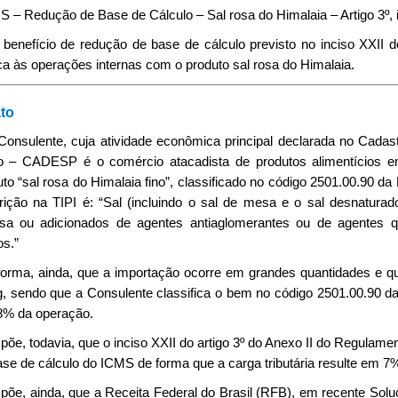
 – Redução de Base de Cálculo – Sal rosa do Himalaia – Artigo 3º, 
O benefício de redução de base de cálculo previsto no inciso XXII
ca às operações internas com o produto sal rosa do Himalaia.
to
 Consulente, cuja atividade econômica principal declarada no Cada
o – CADESP é o comércio atacadista de produtos alimentícios em
uto “sal rosa do Himalaia fino”, classificado no código 2501.00.9
rição na TIPI é: “Sal (incluindo o sal de mesa e o sal desnatura
sa ou adicionados de agentes antiaglomerantes ou de agentes 
os.”
nforma, ainda, que a importação ocorre em grandes quantidades e 
g, sendo que a Consulente classifica o bem no código 2501.00.90 da 
8% da operação.
xpõe, todavia, que o inciso XXII do artigo 3º do Anexo II do Regula
se de cálculo do ICMS de forma que a carga tributária resulte em 7%
xpõe, ainda, que a Receita Federal do Brasil (RFB), em recente Solu