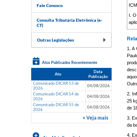
Fale Conosco
ICMS
I. 
Consulta Tributária Eletrônica (e-
apli
CT)
Rela
Outras Legislações
1. A
Paul
Atos Publicados Recentemente
prod
desc
Data
Ato
Publicação
aquo
Comunicado DICAR 53 de
Outr
04/08/2026
2026
Comunicado DICAR 54 de
2. I
04/08/2026
2026
25 k
Comunicado DICAR 55 de
04/08/2026
de 1
2026
+ Veja mais
3. E
da ba
4. E