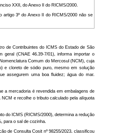
inciso XXII, do Anexo II do RICMS/2000.
 do artigo 3º do Anexo II do RICMS/2000 não se
stro de Contribuintes do ICMS do Estado de São
 geral (CNAE 46.39-7/01), informa importar o
0 da Nomenclatura Comum do Mercosul (NCM), cuja
do) e cloreto de sódio puro, mesmo em solução
que assegurem uma boa fluidez; água do mar.
que a mercadoria é revendida em embalagens de
NCM e recolhe o tributo calculado pela alíquota
mento do ICMS (RICMS/2000), determina a redução
, para o sal de cozinha.
ção de Consulta Cosit nº 98255/2023, classificou