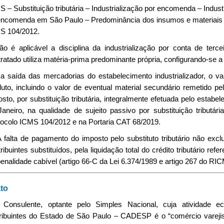
 – Substituição tributária – Industrialização por encomenda – Industr
encomenda em São Paulo – Predominância dos insumos e materiais e
S 104/2012.
Não é aplicável a disciplina da industrialização por conta de te
ratado utiliza matéria-prima predominante própria, configurando-se 
Na saída das mercadorias do estabelecimento industrializador, o v
duto, incluindo o valor de eventual material secundário remetido 
sto, por substituição tributária, integralmente efetuada pelo estabe
Janeiro, na qualidade de sujeito passivo por substituição tribut
tocolo ICMS 104/2012 e na Portaria CAT 68/2019.
 A falta de pagamento do imposto pelo substituto tributário não exc
ribuintes substituídos, pela liquidação total do crédito tributário r
enalidade cabível (artigo 66-C da Lei 6.374/1989 e artigo 267 do RI
to
 Consulente, optante pelo Simples Nacional, cuja atividade e
ribuintes do Estado de São Paulo – CADESP é o “comércio varejis