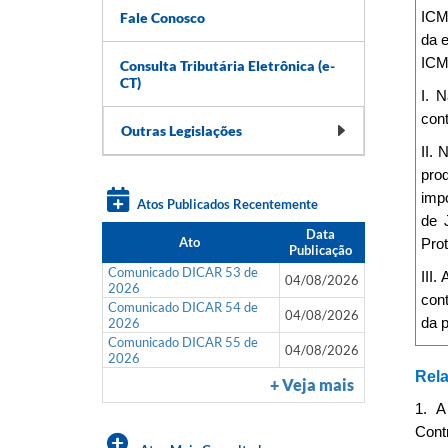
Fale Conosco
ICMS
da 
ICM
Consulta Tributária Eletrônica (e-
CT)
I. 
cont
Outras Legislações
II. 
pro
impo
Atos Publicados Recentemente
de 
Data
Ato
Pro
Publicação
Comunicado DICAR 53 de
III.
04/08/2026
2026
cont
Comunicado DICAR 54 de
04/08/2026
2026
da p
Comunicado DICAR 55 de
04/08/2026
2026
Rela
+ Veja mais
1. A
Cont