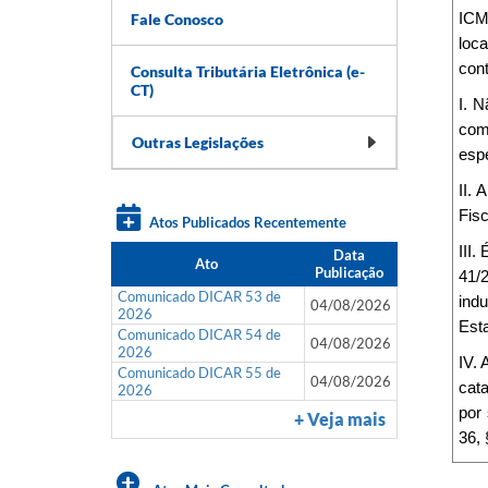
Fale Conosco
ICM
loca
con
Consulta Tributária Eletrônica (e-
CT)
I. N
com
Outras Legislações
esp
II.
Fisc
Atos Publicados Recentemente
III.
Data
Ato
Publicação
41/
Comunicado DICAR 53 de
indu
04/08/2026
2026
Esta
Comunicado DICAR 54 de
04/08/2026
2026
IV. 
Comunicado DICAR 55 de
04/08/2026
cata
2026
por 
+ Veja mais
36, 