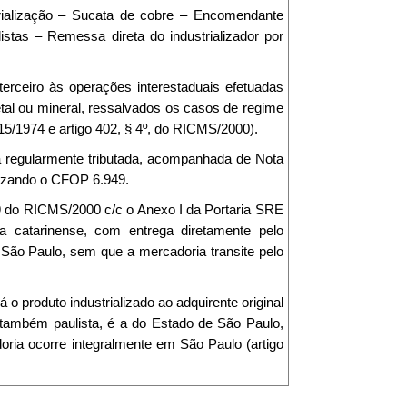
rialização – Sucata de cobre – Encomendante
ulistas – Remessa direta do industrializador por
terceiro às operações interestaduais efetuadas
tal ou mineral, ressalvados os casos de regime
5/1974 e artigo 402, § 4º, do RICMS/2000).
rá regularmente tributada, acompanhada de Nota
lizando o CFOP 6.949.
129 do RICMS/2000 c/c o Anexo I da Portaria SRE
sa catarinense, com entrega diretamente pelo
e São Paulo, sem que a mercadoria transite pelo
á o produto industrializado ao adquirente original
, também paulista, é a do Estado de São Paulo,
doria ocorre integralmente em São Paulo (artigo