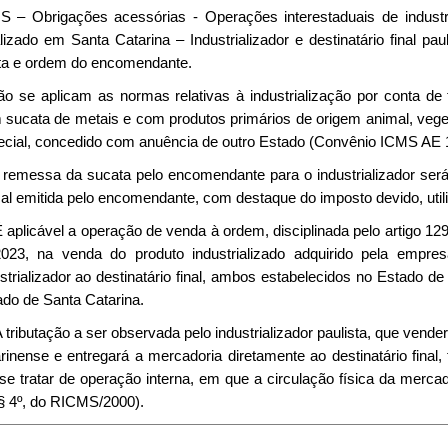
S – Obrigações acessórias - Operações interestaduais de indust
lizado em Santa Catarina – Industrializador e destinatário final pa
ta e ordem do encomendante.
ão se aplicam as normas relativas à industrialização por conta de 
 sucata de metais e com produtos primários de origem animal, vege
ecial, concedido com anuência de outro Estado (Convênio ICMS AE 1
 A remessa da sucata pelo encomendante para o industrializador se
al emitida pelo encomendante, com destaque do imposto devido, uti
 É aplicável a operação de venda à ordem, disciplinada pelo artigo 
2023, na venda do produto industrializado adquirido pela empre
strializador ao destinatário final, ambos estabelecidos no Estado d
do de Santa Catarina.
A tributação a ser observada pelo industrializador paulista, que vender
rinense e entregará a mercadoria diretamente ao destinatário final
se tratar de operação interna, em que a circulação física da merca
§ 4º, do RICMS/2000).