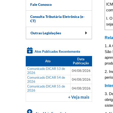
Fale Conosco
ICM
come
Consulta Tributária Eletrônica (e-
I. O
CT)
seja
Outras Legislações
Rela
1. A
Atos Publicados Recentemente
São 
apre
Data
Ato
Publicação
prod
Comunicado DICAR 53 de
04/08/2026
2. I
2026
Comunicado DICAR 54 de
perí
04/08/2026
2026
Inte
Comunicado DICAR 55 de
04/08/2026
2026
3. D
+ Veja mais
obrig
sist