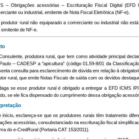
S – Obrigações acessórias – Escrituração Fiscal Digital (EFD 
rciante ou industrial, emitente de Nota Fiscal Eletrônica (NF-e).
 produtor rural não equiparado a comerciante ou industrial não es
 emitente de NF-e.
to
 Consulente, produtora rural, que tem como atividade principal decl
Paulo – CADESP a “apicultura” (código 01.59-8/01 da Classificaç
senta consulta para esclarecimento de dúvida em relação à obrigator
utor rural, que emite Notas Fiscais de saída com os devidos desta
ndaga se esse produtor rural é obrigado a entregar a EFD ICMS I
odo, se ele fica dispensado do cumprimento dessa obrigação acessór
rpretação
e início, esclareça-se que os produtores rurais têm tratamento dif
ações acessórias, consubstanciado na escrituração fiscal simplificad
ema do e-CredRural (Portaria CAT 153/2011).