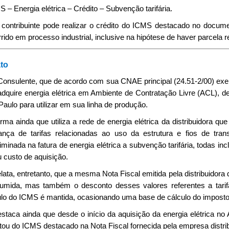
 – Energia elétrica – Crédito – Subvenção tarifária.
 contribuinte pode realizar o crédito do ICMS destacado no docume
rido em processo industrial, inclusive na hipótese de haver parcela re
to
Consulente, que de acordo com sua CNAE principal (24.51-2/00) exerc
adquire energia elétrica em Ambiente de Contratação Livre (ACL), d
aulo para utilizar em sua linha de produção.
irma ainda que utiliza a rede de energia elétrica da distribuidora qu
ança de tarifas relacionadas ao uso da estrutura e fios de tra
iminada na fatura de energia elétrica a subvenção tarifária, todas i
 custo de aquisição.
lata, entretanto, que a mesma Nota Fiscal emitida pela distribuidor
umida, mas também o desconto desses valores referentes a tarif
ulo do ICMS é mantida, ocasionando uma base de cálculo do imposto m
estaca ainda que desde o início da aquisição da energia elétrica 
itou do ICMS destacado na Nota Fiscal fornecida pela empresa distri