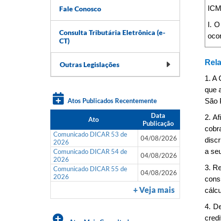
Fale Conosco
ICMS
I. O
Consulta Tributária Eletrônica (e-
ocor
CT)
Rela
Outras Legislações
1. A 
que 
Atos Publicados Recentemente
São P
Data
2. Af
Ato
Publicação
cobr
Comunicado DICAR 53 de
04/08/2026
discr
2026
Comunicado DICAR 54 de
a seu
04/08/2026
2026
3. Re
Comunicado DICAR 55 de
04/08/2026
2026
cons
+ Veja mais
cálc
4. D
cred