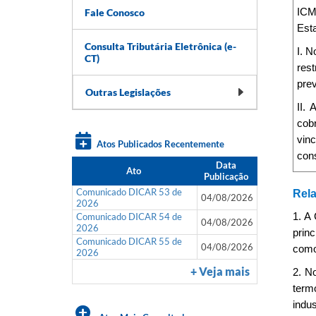
Fale Conosco
ICM
Esta
Consulta Tributária Eletrônica (e-
I. N
CT)
rest
prev
Outras Legislações
II.
cobr
vin
Atos Publicados Recentemente
cons
Data
Ato
Publicação
Comunicado DICAR 53 de
Rela
04/08/2026
2026
Comunicado DICAR 54 de
1. A
04/08/2026
2026
prin
Comunicado DICAR 55 de
04/08/2026
como 
2026
+ Veja mais
2. No
term
indus