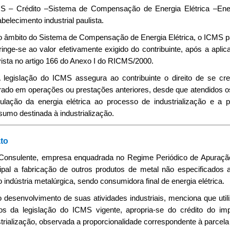
S – Crédito –Sistema de Compensação de Energia Elétrica –Energia
belecimento industrial paulista.
o âmbito do Sistema de Compensação de Energia Elétrica, o ICMS pas
ringe-se ao valor efetivamente exigido do contribuinte, após a ap
ista no artigo 166 do Anexo I do RICMS/2000.
 A legislação do ICMS assegura ao contribuinte o direito de se cr
ado em operações ou prestações anteriores, desde que atendidos os 
culação da energia elétrica ao processo de industrialização e a 
umo destinada à industrialização.
to
 Consulente, empresa enquadrada no Regime Periódico de Apuraçã
cipal a fabricação de outros produtos de metal não especificados 
indústria metalúrgica, sendo consumidora final de energia elétrica.
 desenvolvimento de suas atividades industriais, menciona que utili
os da legislação do ICMS vigente, apropria-se do crédito do imp
trialização, observada a proporcionalidade correspondente à parcela