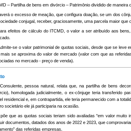
D – Partilha de bens em divórcio – Patrimônio dividido de maneira d
averá o excesso de meação, que configura doação, se um dos cônjuge
ociedade conjugal, receber, graciosamente, uma parcela maior que o 
Para efeitos de cálculo do ITCMD, o valor a ser atribuído aos bens,
cado.
 Admite-se o valor patrimonial de quotas sociais, desde que se leve e
 mais se aproxima do valor de mercado (valor com que as referidas
ociadas no mercado - preço de venda).
to
 Consulente, pessoa natural, relata que, na partilha de bens deco
órcio), homologada judicialmente, o ex-cônjuge teria transferido
l residencial e, em contrapartida, ele teria permanecido com a tota
o societário ele já participaria na ocasião.
xpõe que as quotas sociais teriam sido avaliadas “em valor muito in
uir documentos, datados dos anos de 2022 e 2023, que comprovariam 
ramento” das referidas empresas.