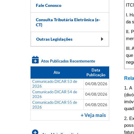
Fale Conosco
ITCM
I. H
Consulta Tributária Eletrônica (e-
da s
CT)
II. 
mer
Outras Legislações
III.
que
Atos Publicados Recentemente
neg
Data
Ato
Publicação
Rela
Comunicado DICAR 53 de
04/08/2026
2026
1. A
Comunicado DICAR 54 de
04/08/2026
(div
2026
imóve
Comunicado DICAR 55 de
04/08/2026
2026
quadr
+ Veja mais
2. E
poss
fatu