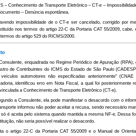
S – Conhecimento de Transporte Eletrônico – CT-e – Impossibilidad
documento – Denúncia espontânea.
Havendo impossibilidade de o CT-e ser cancelado, corrigido por m
stituído nos termos do artigo 22-C da Portaria CAT 55/2009, cabe,
 termos do artigo 529 do RICMS/2000.
to
 Consulente, enquadrada no Regime Periódico de Apuração (RPA), cu
stro de Contribuintes do ICMS do Estado de São Paulo (CADESP) 
 veículos automotores não especificadas anteriormente” (CNAE 2
doria, identificou erro em Nota Fiscal, a qual foi posteriormente r
 vinculada a Conhecimento de Transporte Eletrônico (CT-e).
egundo a Consulente, ela pode manifestar o desacordo com o infor
ransporte informou não poder aceitar a recusa, sendo necessário ma
 só é aceita pelo sistema quando mantida a mesma NF-e. Dessa 
ituição, não seria possível realizar o desacordo.
ita o artigo 22-C da Portaria CAT 55/2009 e o Manual de Orient