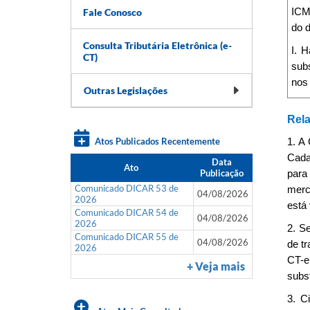
Fale Conosco
ICM
do 
Consulta Tributária Eletrônica (e-
I. 
CT)
sub
nos
Outras Legislações
Rela
Atos Publicados Recentemente
1. A
Cada
Data
Ato
Publicação
para
Comunicado DICAR 53 de
merca
04/08/2026
2026
está
Comunicado DICAR 54 de
04/08/2026
2026
2. S
Comunicado DICAR 55 de
04/08/2026
de t
2026
CT-e
+ Veja mais
subst
3. C