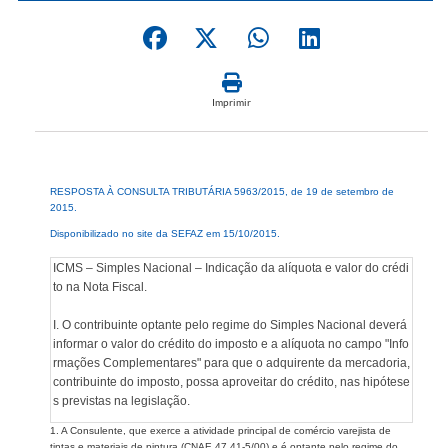
Imprimir
RESPOSTA À CONSULTA TRIBUTÁRIA 5963/2015, de 19 de setembro de
2015.
Disponibilizado no site da SEFAZ em 15/10/2015.
ICMS – Simples Nacional – Indicação da alíquota e valor do crédi
to na Nota Fiscal.
I. O contribuinte optante pelo regime do Simples Nacional deverá
informar o valor do crédito do imposto e a alíquota no campo "Info
rmações Complementares" para que o adquirente da mercadoria,
contribuinte do imposto, possa aproveitar do crédito, nas hipótese
s previstas na legislação.
1. A Consulente, que exerce a atividade principal de comércio varejista de
tintas e materiais de pintura (CNAE 47.41-5/00) e é optante pelo regime do