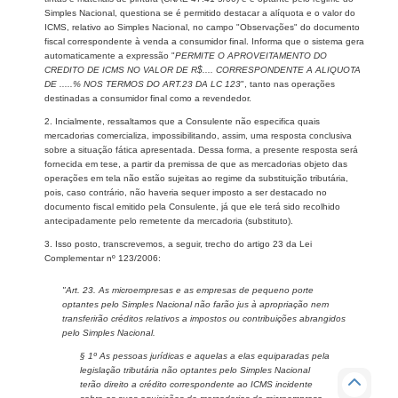
Simples Nacional, questiona se é permitido destacar a alíquota e o valor do
ICMS, relativo ao Simples Nacional, no campo "Observações" do documento
fiscal correspondente à venda a consumidor final. Informa que o sistema gera
automaticamente a expressão "
PERMITE O APROVEITAMENTO DO
CREDITO DE ICMS NO VALOR DE R$.... CORRESPONDENTE A ALIQUOTA
DE .....% NOS TERMOS DO ART.23 DA LC 123
", tanto nas operações
destinadas a consumidor final como a revendedor.
2. Incialmente, ressaltamos que a Consulente não especifica quais
mercadorias comercializa, impossibilitando, assim, uma resposta conclusiva
sobre a situação fática apresentada. Dessa forma, a presente resposta será
fornecida em tese, a partir da premissa de que as mercadorias objeto das
operações em tela não estão sujeitas ao regime da substituição tributária,
pois, caso contrário, não haveria sequer imposto a ser destacado no
documento fiscal emitido pela Consulente, já que ele terá sido recolhido
antecipadamente pelo remetente da mercadoria (substituto).
3. Isso posto, transcrevemos, a seguir, trecho do artigo 23 da Lei
Complementar nº 123/2006:
"Art. 23. As microempresas e as empresas de pequeno porte
optantes pelo Simples Nacional não farão jus à apropriação nem
transferirão créditos relativos a impostos ou contribuições abrangidos
pelo Simples Nacional.
§ 1º As pessoas jurídicas e aquelas a elas equiparadas pela
legislação tributária não optantes pelo Simples Nacional
terão direito a crédito correspondente ao ICMS incidente