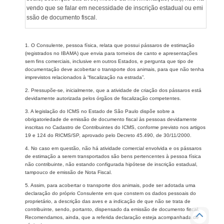
vendo que se falar em necessidade de inscrição estadual ou emi
ssão de documento fiscal.
1. O Consulente, pessoa física, relata que possui pássaros de estimação
(registrados no IBAMA) que envia para torneios de canto e apresentações
sem fins comerciais, inclusive em outros Estados, e pergunta que tipo de
documentação deve acobertar o transporte dos animais, para que não tenha
imprevistos relacionados à “fiscalização na estrada”.
2. Pressupõe-se, inicialmente, que a atividade de criação dos pássaros está
devidamente autorizada pelos órgãos de fiscalização competentes.
3. A legislação do ICMS no Estado de São Paulo dispõe sobre a
obrigatoriedade de emissão de documento fiscal às pessoas devidamente
inscritas no Cadastro de Contribuintes do ICMS, conforme previsto nos artigos
19 e 124 do RICMS/SP, aprovado pelo Decreto 45.490, de 30/11/2000.
4. No caso em questão, não há atividade comercial envolvida e os pássaros
de estimação a serem transportados são bens pertencentes à pessoa física
não contribuinte, não estando configurada hipótese de inscrição estadual,
tampouco de emissão de Nota Fiscal.
5. Assim, para acobertar o transporte dos animais, pode ser adotada uma
declaração do próprio Consulente em que constem os dados pessoais do
proprietário, a descrição das aves e a indicação de que não se trata de
contribuinte, sendo, portanto, dispensado da emissão de documento fiscal.
Recomendamos, ainda, que a referida declaração esteja acompanhada de