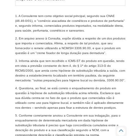
1. A Consulente tem como objetivo social principal, segundo sua CNAE
(46.46-0/01), o "comércio atacadista de cosméticos e produtos de perfumaria"
e, segundo informa, comercializa produtos importados, na modalidade direta,
para saúde, perfumaria, cosméticos e saneantes.
2. Em arquivo anexo à Consulta, expõe dúvida a respeito de um dos produtos
que importa e comercializa. Afirma, a respeito de tal produto, que seu
fornecedor o remete utilizando a NCM/SH 3306.90.00, e que o produto em
questão é um "creme fixador de longa duração para dentadura".
3. Informa ainda que tem recolhido o ICMS-ST do produto em questão, tendo
em vista a previsão constante do item 4, do § 1º do artigo 313-G do
RICMS/2000, que arrola como hipótese de substituição tributária a saída, com
destino a estabelecimento localizado em território paulista, da seguinte
mercadoria: "outras preparações para higiene bucal ou dentária, 3306.90.00".
4. Questiona, ao final, se está correto o enquadramento do produto em
questão à hipótese de substituição tributária acima referida. Esclarece que
sua dúvida centra-se no fato de que o produto que comercializa não é
utilizado como uso para higiene bucal, e também não é aplicado diretamente
nos dentes – servindo apenas para fixar a estrutura de dentes postiços.
5. Conforme corretamente anotou a Consulente em sua indagação, para o
enquadramento de determinada mercadoria em dada hipótese de
substituição tributaria é preciso que haja concordância cumulativa entre a
descrição do produto e a sua classificação segundo a NCM, com a
correspondente descrição e classificação prevista na norma.