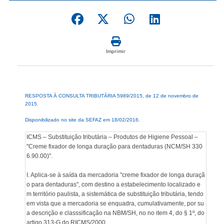
Imprimir
RESPOSTA À CONSULTA TRIBUTÁRIA 5989/2015, de 12 de novembro de
2015.
Disponibilizado no site da SEFAZ em 18/02/2016.
ICMS – Substituição tributária – Produtos de Higiene Pessoal –
"Creme fixador de longa duração para dentaduras (NCM/SH 330
6.90.00)".
I. Aplica-se à saída da mercadoria "creme fixador de longa duraçã
o para dentaduras", com destino a estabelecimento localizado e
m território paulista, a sistemática de substituição tributária, tendo
em vista que a mercadoria se enquadra, cumulativamente, por su
a descrição e classsificação na NBM/SH, no no item 4, do § 1º, do
artigo 313-G do RICMS/2000.