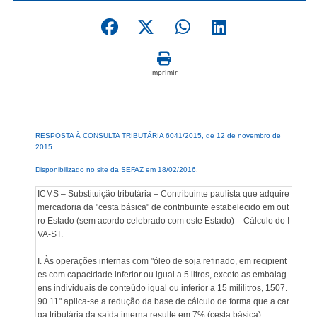
Imprimir
RESPOSTA À CONSULTA TRIBUTÁRIA 6041/2015, de 12 de novembro de
2015.
Disponibilizado no site da SEFAZ em 18/02/2016.
ICMS – Substituição tributária – Contribuinte paulista que adquire
mercadoria da "cesta básica" de contribuinte estabelecido em out
ro Estado (sem acordo celebrado com este Estado) – Cálculo do I
VA-ST.
I. Às operações internas com "óleo de soja refinado, em recipient
es com capacidade inferior ou igual a 5 litros, exceto as embalag
ens individuais de conteúdo igual ou inferior a 15 mililitros, 1507.
90.11" aplica-se a redução da base de cálculo de forma que a car
ga tributária da saída interna resulte em 7% (cesta básica).