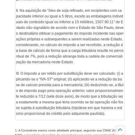
II. Na aquisição de "óleo de soja refinado, em recipientes com ca
pacidade inferior ou igual a 5 litros, exceto as embalagens individ
uais de conteúdo igual ou inferior a 15 mililitros, 1507.90.11" de E
stado não-signatário de acordo com o Estado de São Paulo, deve
o destinatário efetuar o pagamento do imposto incidente nas oper
ações próprias e subsequentes a serem realizadas neste Estado,
considerando, no cálculo do imposto a ser recolhido, a redução d
a base de cálculo de forma que a carga tributária resulte no perce
ntual de 7%, pois a redução abrange toda a cadeia de comerciali
zação da mercadoria neste Estado.
III. O imposto a ser retido por substituição deve ser calculado: (i) a
plicando-se o "IVA-ST" original; (ii) aplicando-se a redução da ba
se de calculo prevista para a mercadoria; (iii) deduzindo-se, a títul
o de imposto pago pela operação anterior, valor proporcionalmen
te reduzido a 7/12 (sete doze avos), de modo que a tributação sej
a exatamente a mesma que teria ocorrido se tal operação não fos
se sujeita à substituição tributária (hipótese em que haveria o est
orno proporcional do crédito pelo adquirente paulista).
1. A Consulente exerce como atividade principal, segundo sua CNAE (46.91-