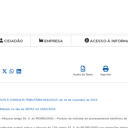
CIDADÃO
EMPRESA
ACESSO À INFORM
Audio do Texto
Imprimir
TA À CONSULTA TRIBUTÁRIA 6042/2015, de 24 de novembro de 2015.
ibilizado no site da SEFAZ em 18/02/2016.
 Alíquota (artigo 54, V, do RICMS/2000) – Produto da indústria de processamento eletrônico de
ontribuinte poderá aplicar a alíquota de 12% (artigo 54, V, do RICMS/2000) nas operações inter