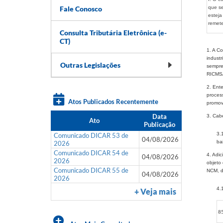
Fale Conosco
que se
esteja
remete
Consulta Tributária Eletrônica (e-
CT)
1. A Co
industr
Outras Legislações
sempre 
RICMS/
2. Ent
proces
Atos Publicados Recentemente
promov
Data
3. Cab
Ato
Publicação
3.
Comunicado DICAR 53 de
04/08/2026
ba
2026
Comunicado DICAR 54 de
4. Adi
04/08/2026
2026
objeto
Comunicado DICAR 55 de
NCM, d
04/08/2026
2026
4.
+ Veja mais
85