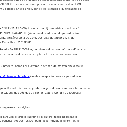
SF-31/2008, desde que o seu produto, denominado cabo HDMI,
m 86 desse anexo único, sendo irrelevantes a qualificação do
e CNAE (25.42-0/00), informa que: (i) tem atividade voltada à
I", NCM 8544.42.00; (ii) nas saídas internas do produto citado
rna aplicável seria de 12%, por força do artigo 54, V, do
 Consulta nº 2.450/2013.
Resolução SF-31/2008 e, considerando-se que não é indústria de
nas de seu produto ou se é aplicável apenas para as saídas
seu produto, como por exemplo, a tensão do mesmo em volts (V).
ion_Multimedia_Interface
) verifica-se que trata-se de produto de
a pela Consulente para o produto objeto de questionamento não será
da mercadoria nos códigos da Nomenclatura Comum do Mercosul –
 seguintes descrições:
dos para usos elétricos (incluindo os envernizados ou oxidados
s, constituídos por fibras embainhadas individualmente, mesmo