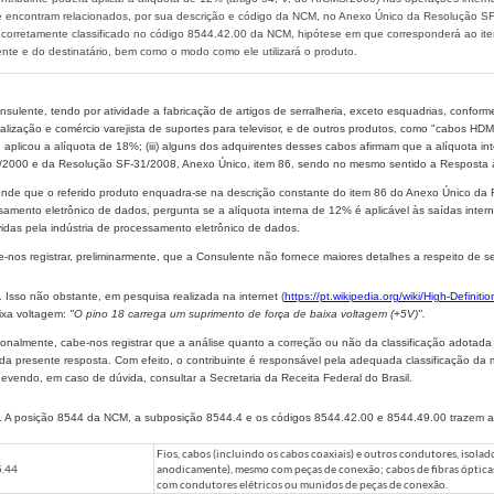
 encontram relacionados, por sua descrição e código da NCM, no Anexo Único da Resolução 
 corretamente classificado no código 8544.42.00 da NCM, hipótese em que corresponderá ao ite
nte e do destinatário, bem como o modo como ele utilizará o produto.
nsulente, tendo por atividade a fabricação de artigos de serralheria, exceto esquadrias, conform
ialização e comércio varejista de suportes para televisor, e de outros produtos, como "cabos HDM
aplicou a alíquota de 18%; (iii) alguns dos adquirentes desses cabos afirmam que a alíquota inte
2000 e da Resolução SF-31/2008, Anexo Único, item 86, sendo no mesmo sentido a Resposta à
ende que o referido produto enquadra-se na descrição constante do item 86 do Anexo Único da 
samento eletrônico de dados, pergunta se a alíquota interna de 12% é aplicável às saídas inter
idas pela indústria de processamento eletrônico de dados.
e-nos registrar, preliminarmente, que a Consulente não fornece maiores detalhes a respeito de 
1 Isso não obstante, em pesquisa realizada na internet (
https://pt.wikipedia.org/wiki/High-Definit
ixa voltagem:
"O pino 18 carrega um suprimento de força de baixa voltagem (+5V)".
cionalmente, cabe-nos registrar que a análise quanto a correção ou não da classificação adotad
 da presente resposta. Com efeito, o contribuinte é responsável pela adequada classificação 
evendo, em caso de dúvida, consultar a Secretaria da Receita Federal do Brasil.
1 A posição 8544 da NCM, a subposição 8544.4 e os códigos 8544.42.00 e 8544.49.00 trazem as
Fios, cabos (incluindo os cabos coaxiais) e outros condutores, isola
.44
anodicamente), mesmo com peças de conexão; cabos de fibras óptica
com condutores elétricos ou munidos de peças de conexão.