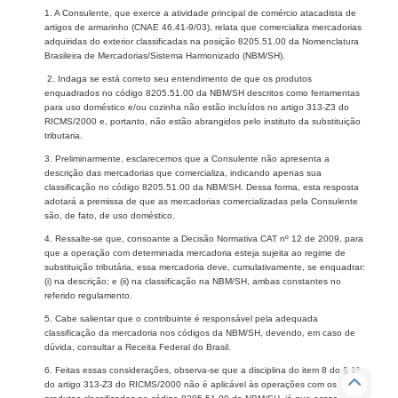
1. A Consulente, que exerce a atividade principal de comércio atacadista de
artigos de armarinho (CNAE 46.41-9/03), relata que comercializa mercadorias
adquiridas do exterior classificadas na posição 8205.51.00 da Nomenclatura
Brasileira de Mercadorias/Sistema Harmonizado (NBM/SH).
2. Indaga se está correto seu entendimento de que os produtos
enquadrados no código 8205.51.00 da NBM/SH descritos como ferramentas
para uso doméstico e/ou cozinha não estão incluídos no artigo 313-Z3 do
RICMS/2000 e, portanto, não estão abrangidos pelo instituto da substituição
tributaria.
3. Preliminarmente, esclarecemos que a Consulente não apresenta a
descrição das mercadorias que comercializa, indicando apenas sua
classificação no código 8205.51.00 da NBM/SH. Dessa forma, esta resposta
adotará a premissa de que as mercadorias comercializadas pela Consulente
são, de fato, de uso doméstico.
4. Ressalte-se que, consoante a Decisão Normativa CAT nº 12 de 2009, para
que a operação com determinada mercadoria esteja sujeita ao regime de
substituição tributária, essa mercadoria deve, cumulativamente, se enquadrar:
(i) na descrição; e (ii) na classificação na NBM/SH, ambas constantes no
referido regulamento.
5. Cabe salientar que o contribuinte é responsável pela adequada
classificação da mercadoria nos códigos da NBM/SH, devendo, em caso de
dúvida, consultar a Receita Federal do Brasil.
6. Feitas essas considerações, observa-se que a disciplina do item 8 do § 1º
do artigo 313-Z3 do RICMS/2000 não é aplicável às operações com os