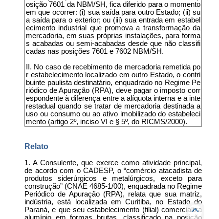
osição 7601 da NBM/SH, fica diferido para o momento
em que ocorrer: (i) sua saída para outro Estado; (ii) su
a saída para o exterior; ou (iii) sua entrada em estabel
ecimento industrial que promova a transformação da
mercadoria, em suas próprias instalações, para forma
s acabadas ou semi-acabadas desde que não classifi
cadas nas posições 7601 e 7602 NBM/SH.
II. No caso de recebimento de mercadoria remetida po
r estabelecimento localizado em outro Estado, o contri
buinte paulista destinatário, enquadrado no Regime Pe
riódico de Apuração (RPA), deve pagar o imposto corr
espondente à diferença entre a alíquota interna e a inte
restadual quando se tratar de mercadoria destinada a
uso ou consumo ou ao ativo imobilizado do estabeleci
mento (artigo 2º, inciso VI e § 5º, do RICMS/2000).
Relato
1. A Consulente, que exerce como atividade principal,
de acordo com o CADESP, o “comércio atacadista de
produtos siderúrgicos e metalúrgicos, exceto para
construção” (CNAE 4685-1/00), enquadrada no Regime
Periódico de Apuração (RPA), relata que sua matriz,
indústria, está localizada em Curitiba, no Estado do
Paraná, e que seu estabelecimento (filial) comercializa
alumínio em formas brutas, classificado na posição