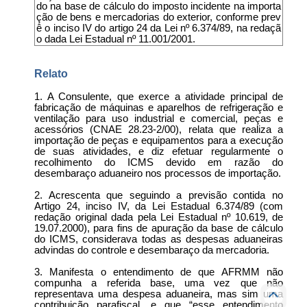
do na base de cálculo do imposto incidente na importa
ção de bens e mercadorias do exterior, conforme prev
ê o inciso IV do artigo 24 da Lei nº 6.374/89, na redaçã
o dada Lei Estadual nº 11.001/2001.
Relato
1. A Consulente, que exerce a atividade principal de
fabricação de máquinas e aparelhos de refrigeração e
ventilação para uso industrial e comercial, peças e
acessórios (CNAE 28.23-2/00), relata que realiza a
importação de peças e equipamentos para a execução
de suas atividades, e diz efetuar regularmente o
recolhimento do ICMS devido em razão do
desembaraço aduaneiro nos processos de importação.
2. Acrescenta que seguindo a previsão contida no
Artigo 24, inciso IV, da Lei Estadual 6.374/89 (com
redação original dada pela Lei Estadual nº 10.619, de
19.07.2000), para fins de apuração da base de cálculo
do ICMS, considerava todas as despesas aduaneiras
advindas do controle e desembaraço da mercadoria.
3. Manifesta o entendimento de que AFRMM não
compunha a referida base, uma vez que não
representava uma despesa aduaneira, mas sim uma
contribuição parafiscal, e que “esse entendimento