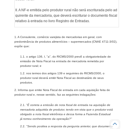
II. A NF-e emitida pelo produtor rural não será escriturada pelo ad
quirente da mercadoria, que deverá escriturar o documento fiscal
relativo à entrada no livro Registro de Entradas.
1. A Consulente, comércio varejista de mercadorias em geral, com
predominância de produtos alimentícios – supermercados (CNAE 4711-3/02),
expõe que:
1.1. o artigo 136, I, "a", do RICMS/2000 prevê a obrigatoriedade de
emissão de Nota Fiscal na entrada de mercadoria remetida por
produtor rural; e
1.2. nos termos dos artigos 139 e seguintes do RICMS/2000, o
produtor rural deverá emitir Nota Fiscal ao destinatário de seus
produtos.
2. Informa que emite Nota Fiscal de entrada em cada aquisição feita de
produtor rural e, nesse sentido, faz as seguintes indagações:
2.1.
"É correta a emissão de nota fiscal de entrada na aquisição de
mercadoria adquirida de produtor, tendo em vista que o produtor está
obrigado a nota fiscal eletrônica e dessa forma a Fazenda Estadual
já tomou conhecimento da operação?"
2.2.
"Sendo positiva a resposta da pergunta anterior, que documento