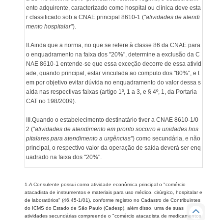
ento adquirente, caracterizado como hospital ou clínica deve esta
r classificado sob a CNAE principal 8610-1 ("
atividades de atendi
mento hospitalar
").
II.Ainda que a norma, no que se refere à classe 86 da CNAE para
o enquadramento na faixa dos "20%", determine a exclusão da C
NAE 8610-1 entende-se que essa exceção decorre de essa ativid
ade, quando principal, estar vinculada ao computo dos "80%", e t
em por objetivo evitar dúvida no enquadramento do valor dessa s
aída nas respectivas faixas (artigo 1º, 1 a 3, e § 4º, 1, da Portaria
CAT no 198/2009).
III.Quando o estabelecimento destinatário tiver a CNAE 8610-1/0
2 ("
atividades de atendimento em pronto socorro e unidades hos
pitalares para atendimento a urgências"
) como secundária, e não
principal, o respectivo valor da operação de saída deverá ser enq
uadrado na faixa dos "20%".
1.A Consulente possui como atividade econômica principal o "comércio
atacadista de instrumentos e materiais para uso médico, cirúrgico, hospitalar e
de laboratórios" (46.45-1/01), conforme registro no Cadastro de Contribuintes
do ICMS do Estado de São Paulo (Cadesp), além disso, uma de suas
atividades secundárias compreende o "comércio atacadista de medicamentos