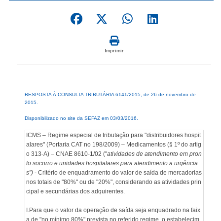
Imprimir
RESPOSTA À CONSULTA TRIBUTÁRIA 6141/2015, de 26 de novembro de
2015.
Disponibilizado no site da SEFAZ em 03/03/2016.
ICMS – Regime especial de tributação para "distribuidores hospit
alares" (Portaria CAT no 198/2009) – Medicamentos (§ 1º do artig
o 313-A) – CNAE 8610-1/02 ("
atividades de atendimento em pron
to socorro e unidades hospitalares para atendimento a urgência
s")
- Critério de enquadramento do valor de saída de mercadorias
nos totais de "80%" ou de "20%", considerando as atividades prin
cipal e secundárias dos adquirentes.
I.Para que o valor da operação de saída seja enquadrado na faix
a de "no mínimo 80%" prevista no referido regime, o estabelecim