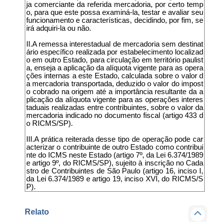
ja comerciante da referida mercadoria, por certo temp
o, para que este possa examiná-la, testar e avaliar seu
funcionamento e características, decidindo, por fim, se
irá adquiri-la ou não.
II.A remessa interestadual de mercadoria sem destinat
ário específico realizada por estabelecimento localizad
o em outro Estado, para circulação em território paulist
a, enseja a aplicação da alíquota vigente para as opera
ções internas a este Estado, calculada sobre o valor d
a mercadoria transportada, deduzido o valor do impost
o cobrado na origem até a importância resultante da a
plicação da alíquota vigente para as operações interes
taduais realizadas entre contribuintes, sobre o valor da
mercadoria indicado no documento fiscal (artigo 433 d
o RICMS/SP).
III.A prática reiterada desse tipo de operação pode car
acterizar o contribuinte de outro Estado como contribui
nte do ICMS neste Estado (artigo 7º, da Lei 6.374/1989
e artigo 9º, do RICMS/SP), sujeito à inscrição no Cada
stro de Contribuintes de São Paulo (artigo 16, inciso I,
da Lei 6.374/1989 e artigo 19, inciso XVI, do RICMS/S
P).
Relato