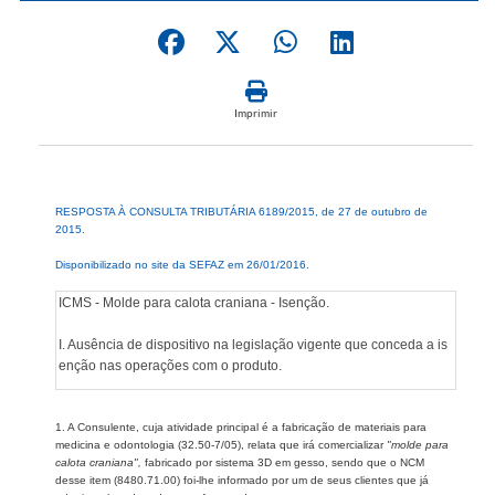
Imprimir
RESPOSTA À CONSULTA TRIBUTÁRIA 6189/2015, de 27 de outubro de
2015.
Disponibilizado no site da SEFAZ em 26/01/2016.
ICMS - Molde para calota craniana - Isenção.
I. Ausência de dispositivo na legislação vigente que conceda a is
enção nas operações com o produto.
1. A Consulente, cuja atividade principal é a fabricação de materiais para
medicina e odontologia (32.50-7/05), relata que irá comercializar
"molde para
calota craniana",
fabricado por sistema 3D em gesso, sendo que o NCM
desse item (8480.71.00) foi-lhe informado por um de seus clientes que já