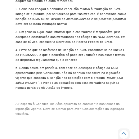
adquire tal produto de outro fornecedor.
2. Como não chegou a nenhuma conclusão relativa à tributação de ICMS,
indaga se o produto, por ser utilizado para fins médicos, é beneficiado com a
isenção de ICMS ou se
"devido ao material utilizado e ao processo produtivo"
deve ser aplicada tributação normal.
3. Em primeiro lugar, cabe informar que o contribuinte é responsável pela
adequada classificação das mercadorias nos códigos da NCM, devendo, em
caso de dúvida, consultar a Secretaria da Receita Federal do Brasil.
4. Firme-se que as hipóteses de isenção de ICMS encontram-se no Anexo I
do RICMS/2000 e que o benefício só pode ser usufruído nos exatos termos
do dispositivo regulamentar que o concede.
5. Sendo assim, em princípio, com base na descrição e código da NCM
apresentados pela Consulente, não há nenhum dispositivo na legislação
vigente que conceda a isenção nas operações com o produto
"molde para
calota craniana",
devendo as operações com essa mercadoria seguir as
normas gerais de tributação do imposto.
A Resposta à Consulta Tributária aproveita ao consulente nos termos da
legislação vigente. Deve-se atentar para eventuais alterações da legislação
tributária.