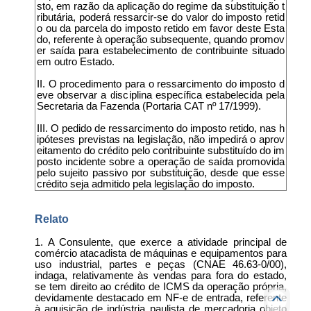
sto, em razão da aplicação do regime da substituição t
ributária, poderá ressarcir-se do valor do imposto retid
o ou da parcela do imposto retido em favor deste Esta
do, referente à operação subsequente, quando promov
er saída para estabelecimento de contribuinte situado
em outro Estado.
II. O procedimento para o ressarcimento do imposto d
eve observar a disciplina específica estabelecida pela
Secretaria da Fazenda (Portaria CAT nº 17/1999).
III. O pedido de ressarcimento do imposto retido, nas h
ipóteses previstas na legislação, não impedirá o aprov
eitamento do crédito pelo contribuinte substituído do im
posto incidente sobre a operação de saída promovida
pelo sujeito passivo por substituição, desde que esse
crédito seja admitido pela legislação do imposto.
Relato
1. A Consulente, que exerce a atividade principal de
comércio atacadista de máquinas e equipamentos para
uso industrial, partes e peças (CNAE 46.63-0/00),
indaga, relativamente às vendas para fora do estado,
se tem direito ao crédito de ICMS da operação própria,
devidamente destacado em NF-e de entrada, referente
à aquisição de indústria paulista de mercadoria objeto