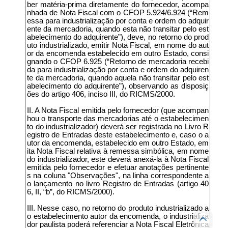
ber matéria-prima diretamente do fornecedor, acompa
nhada de Nota Fiscal com o CFOP 5.924/6.924 (“Rem
essa para industrialização por conta e ordem do adquir
ente da mercadoria, quando esta não transitar pelo est
abelecimento do adquirente”), deve, no retorno do prod
uto industrializado, emitir Nota Fiscal, em nome do aut
or da encomenda estabelecido em outro Estado, consi
gnando o CFOP 6.925 (“Retorno de mercadoria recebi
da para industrialização por conta e ordem do adquiren
te da mercadoria, quando aquela não transitar pelo est
abelecimento do adquirente”), observando as disposiç
ões do artigo 406, inciso III, do RICMS/2000.
II. A Nota Fiscal emitida pelo fornecedor (que acompan
hou o transporte das mercadorias até o estabelecimen
to do industrializador) deverá ser registrada no Livro R
egistro de Entradas deste estabelecimento e, caso o a
utor da encomenda, estabelecido em outro Estado, em
ita Nota Fiscal relativa à remessa simbólica, em nome
do industrializador, este deverá anexá-la à Nota Fiscal
emitida pelo fornecedor e efetuar anotações pertinente
s na coluna "Observações", na linha correspondente a
o lançamento no livro Registro de Entradas (artigo 40
6, II, “b”, do RICMS/2000).
III. Nesse caso, no retorno do produto industrializado a
o estabelecimento autor da encomenda, o industrializa
dor paulista poderá referenciar a Nota Fiscal Eletrônica