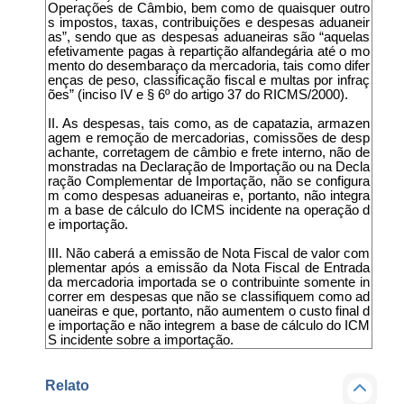
Operações de Câmbio, bem como de quaisquer outro
s impostos, taxas, contribuições e despesas aduaneir
as”, sendo que as despesas aduaneiras são “aquelas
efetivamente pagas à repartição alfandegária até o mo
mento do desembaraço da mercadoria, tais como difer
enças de peso, classificação fiscal e multas por infraç
ões” (inciso IV e § 6º do artigo 37 do RICMS/2000).
II. As despesas, tais como, as de capatazia, armazen
agem e remoção de mercadorias, comissões de desp
achante, corretagem de câmbio e frete interno, não de
monstradas na Declaração de Importação ou na Decla
ração Complementar de Importação, não se configura
m como despesas aduaneiras e, portanto, não integra
m a base de cálculo do ICMS incidente na operação d
e importação.
III. Não caberá a emissão de Nota Fiscal de valor com
plementar após a emissão da Nota Fiscal de Entrada
da mercadoria importada se o contribuinte somente in
correr em despesas que não se classifiquem como ad
uaneiras e que, portanto, não aumentem o custo final d
e importação e não integrem a base de cálculo do ICM
S incidente sobre a importação.
Relato