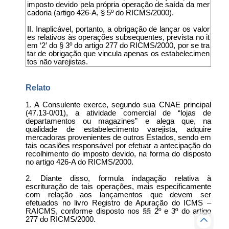
imposto devido pela própria operação de saída da mer
cadoria (artigo 426-A, § 5º do RICMS/2000).
II. Inaplicável, portanto, a obrigação de lançar os valor
es relativos às operações subsequentes, prevista no it
em ‘2’ do § 3º do artigo 277 do RICMS/2000, por se tra
tar de obrigação que vincula apenas os estabelecimen
tos não varejistas.
Relato
1. A Consulente exerce, segundo sua CNAE principal
(47.13-0/01), a atividade comercial de “lojas de
departamentos ou magazines” e alega que, na
qualidade de estabelecimento varejista, adquire
mercadoras provenientes de outros Estados, sendo em
tais ocasiões responsável por efetuar a antecipação do
recolhimento do imposto devido, na forma do disposto
no artigo 426-A do RICMS/2000.
2. Diante disso, formula indagação relativa à
escrituração de tais operações, mais especificamente
com relação aos lançamentos que devem ser
efetuados no livro Registro de Apuração do ICMS –
RAICMS, conforme disposto nos §§ 2º e 3º do artigo
277 do RICMS/2000.