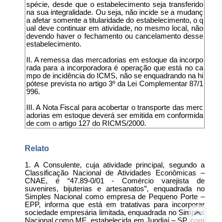
spécie, desde que o estabelecimento seja transferido
na sua integralidade. Ou seja, não incide se a mudanç
a afetar somente a titularidade do estabelecimento, o q
ual deve continuar em atividade, no mesmo local, não
devendo haver o fechamento ou cancelamento desse
estabelecimento.
II. A remessa das mercadorias em estoque da incorpo
rada para a incorporadora é operação que está no ca
mpo de incidência do ICMS, não se enquadrando na hi
pótese prevista no artigo 3º da Lei Complementar 87/1
996.
III. A Nota Fiscal para acobertar o transporte das merc
adorias em estoque deverá ser emitida em conformida
de com o artigo 127 do RICMS/2000.
Relato
1. A Consulente, cuja atividade principal, segundo a
Classificação Nacional de Atividades Econômicas –
CNAE, é “47.89-0/01 - Comércio varejista de
suvenires, bijuterias e artesanatos”, enquadrada no
Simples Nacional como empresa de Pequeno Porte –
EPP, informa que está em tratativas para incorporar
sociedade empresária limitada, enquadrada no Simples
Nacional como ME, estabelecida em Jundiaí – SP, com