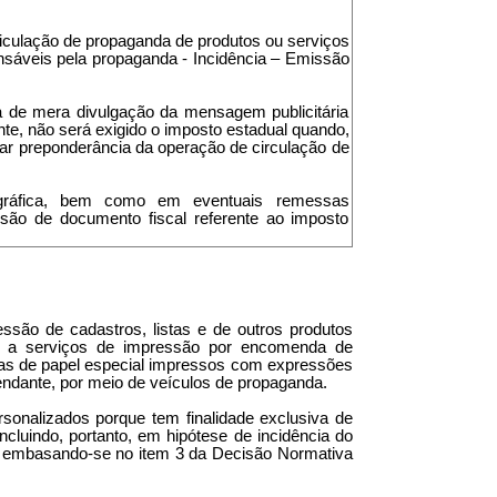
eiculação de propaganda de produtos ou serviços
nsáveis pela propaganda - Incidência – Emissão
ita de mera divulgação da mensagem publicitária
te, não será exigido o imposto estadual quando,
izar preponderância da operação de circulação de
ia gráfica, bem como em eventuais remessas
ão de documento fiscal referente ao imposto
essão de cadastros, listas e de outros produtos
ém a serviços de impressão por encomenda de
inas de papel especial impressos com expressões
mendante, por meio de veículos de propaganda.
onalizados porque tem finalidade exclusiva de
cluindo, portanto, em hipótese de incidência do
, embasando-se no item 3 da Decisão Normativa