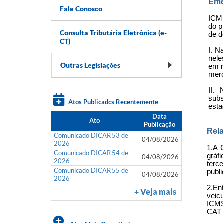
Eme
Fale Conosco
ICMS
do p
Consulta Tributária Eletrônica (e-
de d
CT)
I. N
nele
Outras Legislações
em r
merc
II. 
subs
Atos Publicados Recentemente
esta
Data
Ato
Publicação
Rela
Comunicado DICAR 53 de
04/08/2026
2026
1.A 
Comunicado DICAR 54 de
gráf
04/08/2026
2026
terc
Comunicado DICAR 55 de
publi
04/08/2026
2026
2.En
+ Veja mais
veic
ICMS
CAT 