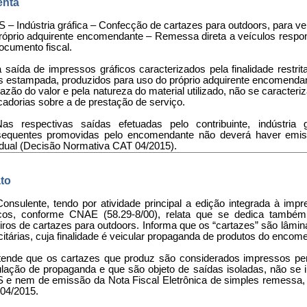
nta
 – Indústria gráfica – Confecção de cartazes para outdoors, para v
róprio adquirente encomendante – Remessa direta a veículos respo
ocumento fiscal.
a saída de impressos gráficos caracterizados pela finalidade restr
s estampada, produzidos para uso do próprio adquirente encomendan
azão do valor e pela natureza do material utilizado, não se caracter
adorias sobre a de prestação de serviço.
Nas respectivas saídas efetuadas pelo contribuinte, indústr
equentes promovidas pelo encomendante não deverá haver emiss
dual (Decisão Normativa CAT 04/2015).
to
Consulente, tendo por atividade principal a edição integrada à impr
icos, conforme CNAE (58.29-8/00), relata que se dedica tamb
eiros de cartazes para outdoors. Informa que os “cartazes” são lâm
citárias, cuja finalidade é veicular propaganda de produtos do enco
tende que os cartazes que produz são considerados impressos pers
ulação de propaganda e que são objeto de saídas isoladas, não se in
 e nem de emissão da Nota Fiscal Eletrônica de simples remessa
04/2015.