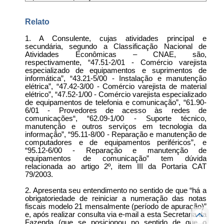
Relato
1. A Consulente, cujas atividades principal e
secundária, segundo a Classificação Nacional de
Atividades Econômicas – CNAE, são,
respectivamente, “47.51-2/01 - Comércio varejista
especializado de equipamentos e suprimentos de
informática”, “43.21-5/00 - Instalação e manutenção
elétrica”, “47.42-3/00 - Comércio varejista de material
elétrico”, “47.52-1/00 - Comércio varejista especializado
de equipamentos de telefonia e comunicação”, “61.90-
6/01 - Provedores de acesso às redes de
comunicações“, “62.09-1/00 - Suporte técnico,
manutenção e outros serviços em tecnologia da
informação”, “95.11-8/00 - Reparação e manutenção de
computadores e de equipamentos periféricos”, e
“95.12-6/00 - Reparação e manutenção de
equipamentos de comunicação” tem dúvida
relacionada ao artigo 2º, item III da Portaria CAT
79/2003.
2. Apresenta seu entendimento no sentido de que “há a
obrigatoriedade de reiniciar a numeração das notas
fiscais modelo 21 mensalmente (período de apuração)”
e, após realizar consulta via e-mail a esta Secretaria da
Fazenda (que se posicionou no sentido de que o