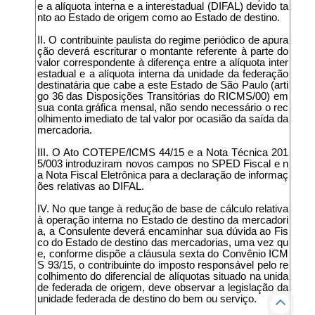
e a alíquota interna e a interestadual (DIFAL) devido ta
nto ao Estado de origem como ao Estado de destino.
II. O contribuinte paulista do regime periódico de apura
ção deverá escriturar o montante referente à parte do
valor correspondente à diferença entre a alíquota inter
estadual e a alíquota interna da unidade da federação
destinatária que cabe a este Estado de São Paulo (arti
go 36 das Disposições Transitórias do RICMS/00) em
sua conta gráfica mensal, não sendo necessário o rec
olhimento imediato de tal valor por ocasião da saída da
mercadoria.
III. O Ato COTEPE/ICMS 44/15 e a Nota Técnica 201
5/003 introduziram novos campos no SPED Fiscal e n
a Nota Fiscal Eletrônica para a declaração de informaç
ões relativas ao DIFAL.
IV. No que tange à redução de base de cálculo relativa
à operação interna no Estado de destino da mercadori
a, a Consulente deverá encaminhar sua dúvida ao Fis
co do Estado de destino das mercadorias, uma vez qu
e, conforme dispõe a cláusula sexta do Convênio ICM
S 93/15, o contribuinte do imposto responsável pelo re
colhimento do diferencial de alíquotas situado na unida
de federada de origem, deve observar a legislação da
unidade federada de destino do bem ou serviço.