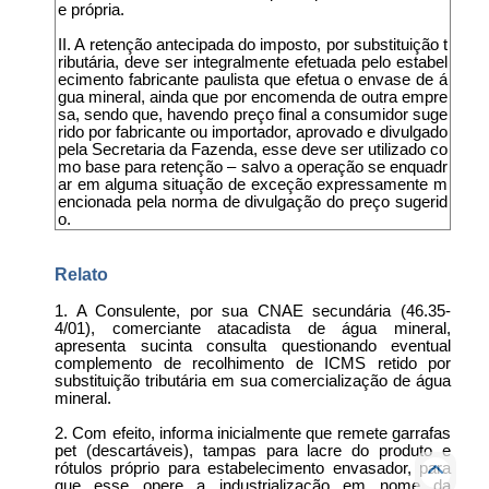
e própria.
II. A retenção antecipada do imposto, por substituição t
ributária, deve ser integralmente efetuada pelo estabel
ecimento fabricante paulista que efetua o envase de á
gua mineral, ainda que por encomenda de outra empre
sa, sendo que, havendo preço final a consumidor suge
rido por fabricante ou importador, aprovado e divulgado
pela Secretaria da Fazenda, esse deve ser utilizado co
mo base para retenção – salvo a operação se enquadr
ar em alguma situação de exceção expressamente m
encionada pela norma de divulgação do preço sugerid
o.
Relato
1. A Consulente, por sua CNAE secundária (46.35-
4/01), comerciante atacadista de água mineral,
apresenta sucinta consulta questionando eventual
complemento de recolhimento de ICMS retido por
substituição tributária em sua comercialização de água
mineral.
2. Com efeito, informa inicialmente que remete garrafas
pet (descartáveis), tampas para lacre do produto e
rótulos próprio para estabelecimento envasador, para
que esse opere a industrialização em nome da