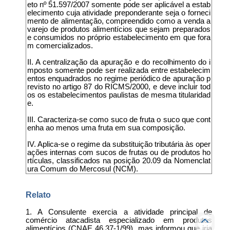
eto nº 51.597/2007 somente pode ser aplicável a estab
elecimento cuja atividade preponderante seja o forneci
mento de alimentação, compreendido como a venda a
varejo de produtos alimentícios que sejam preparados
e consumidos no próprio estabelecimento em que fora
m comercializados.
II. A centralização da apuração e do recolhimento do i
mposto somente pode ser realizada entre estabelecim
entos enquadrados no regime periódico de apuração p
revisto no artigo 87 do RICMS/2000, e deve incluir tod
os os estabelecimentos paulistas de mesma titularidad
e.
III. Caracteriza-se como suco de fruta o suco que cont
enha ao menos uma fruta em sua composição.
IV. Aplica-se o regime da substituição tributária às oper
ações internas com sucos de frutas ou de produtos ho
rtículas, classificados na posição 20.09 da Nomenclat
ura Comum do Mercosul (NCM).
Relato
1. A Consulente exercia a atividade principal de
comércio atacadista especializado em produtos
alimentícios (CNAE 46.37-1/99), mas informou que iria