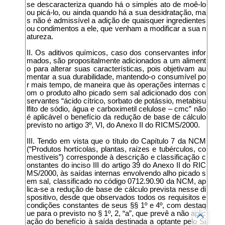
se descaracteriza quando há o simples ato de moê-lo
ou picá-lo, ou ainda quando há a sua desidratação, ma
s não é admissível a adição de quaisquer ingredientes
ou condimentos a ele, que venham a modificar a sua n
atureza.
II. Os aditivos químicos, caso dos conservantes infor
mados, são propositalmente adicionados a um aliment
o para alterar suas características, pois objetivam au
mentar a sua durabilidade, mantendo-o consumível po
r mais tempo, de maneira que às operações internas c
om o produto alho picado sem sal adicionado dos con
servantes “ácido cítrico, sorbato de potássio, metabisu
lfito de sódio, água e carboximetil celulose – cmc” não
é aplicável o benefício da redução de base de cálculo
previsto no artigo 3º, VI, do Anexo II do RICMS/2000.
III. Tendo em vista que o título do Capítulo 7 da NCM
(“Produtos hortícolas, plantas, raízes e tubérculos, co
mestíveis”) corresponde à descrição e classificação c
onstantes do inciso III do artigo 39 do Anexo II do RIC
MS/2000, às saídas internas envolvendo alho picado s
em sal, classificado no código 0712.90.90 da NCM, ap
lica-se a redução de base de cálculo prevista nesse di
spositivo, desde que observados todos os requisitos e
condições constantes de seus §§ 1º e 4º, com destaq
ue para o previsto no § 1º, 2, “a”, que prevê a não aplic
ação do benefício à saída destinada a optante pelo Si