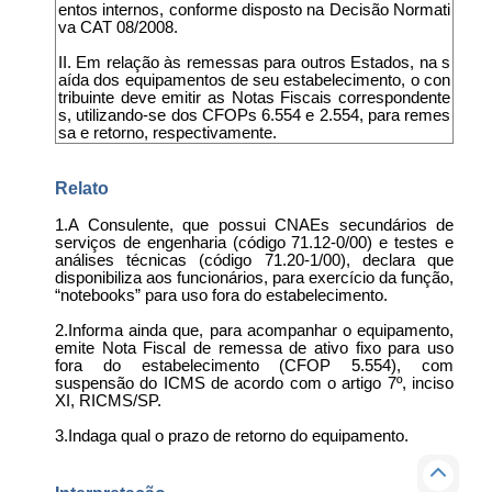
entos internos, conforme disposto na Decisão Normati
va CAT 08/2008.
II. Em relação às remessas para outros Estados, na s
aída dos equipamentos de seu estabelecimento, o con
tribuinte deve emitir as Notas Fiscais correspondente
s, utilizando-se dos CFOPs 6.554 e 2.554, para remes
sa e retorno, respectivamente.
Relato
1.A Consulente, que possui CNAEs secundários de
serviços de engenharia (código 71.12-0/00) e testes e
análises técnicas (código 71.20-1/00), declara que
disponibiliza aos funcionários, para exercício da função,
“notebooks” para uso fora do estabelecimento.
2.Informa ainda que, para acompanhar o equipamento,
emite Nota Fiscal de remessa de ativo fixo para uso
fora do estabelecimento (CFOP 5.554), com
suspensão do ICMS de acordo com o artigo 7º, inciso
XI, RICMS/SP.
3.Indaga qual o prazo de retorno do equipamento.