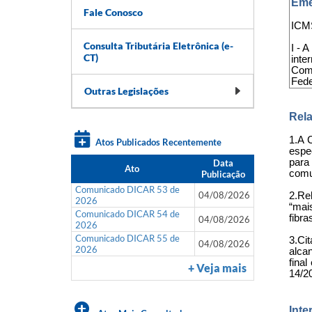
Eme
Fale Conosco
ICMS
Consulta Tributária Eletrônica (e-
I - 
CT)
inte
Comu
Fede
Outras Legislações
Rela
1.A 
Atos Publicados Recentemente
espe
para
Data
Ato
comu
Publicação
Comunicado DICAR 53 de
04/08/2026
2.Re
2026
“mai
Comunicado DICAR 54 de
fibra
04/08/2026
2026
Comunicado DICAR 55 de
3.Ci
04/08/2026
2026
alca
fina
+ Veja mais
14/20
Inte