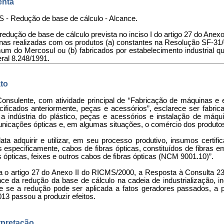
nta
 - Redução de base de cálculo - Alcance.
A redução de base de cálculo prevista no inciso I do artigo 27 do Ane
rnas realizadas com os produtos (a) constantes na Resolução SF-31
m do Mercosul ou (b) fabricados por estabelecimento industrial qu
ral 8.248/1991.
to
Consulente, com atividade principal de “Fabricação de máquinas e 
cificados anteriormente, peças e acessórios”, esclarece ser fabri
 a indústria do plástico, peças e acessórios e instalação de máq
nicações ópticas e, em algumas situações, o comércio dos produtos 
lata adquirir e utilizar, em seu processo produtivo, insumos cert
s especificamente, cabos de fibras ópticas, constituídos de fibras
s ópticas, feixes e outros cabos de fibras ópticas (NCM 9001.10)”.
ta o artigo 27 do Anexo II do RICMS/2000, a Resposta à Consulta 23
nce da redução da base de cálculo na cadeia de industrialização, 
l e se a redução pode ser aplicada a fatos geradores passados, a 
13 passou a produzir efeitos.
rpretação