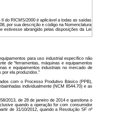
xo II do RICMS/2000 é aplicável a todas as saídas
/08, por sua descrição e código na Nomenclatura
e estivesse abrangido pelas disposições da Lei
equipamentos para uso industrial específico não
cante de “ferramentas, máquinas e equipamentos
uinas e equipamentos industriais no mercado de
por ela produzidos.”
ificados com o Processo Produtivo Básico (PPB),
 embainhadas individualmente (NCM 8544.70) e as
58/2013, de 28 de janeiro de 2014 e questiona o
inclusive quando a operação for com consumidor
partir de 31/10/2012, quando a Resolução SF nº