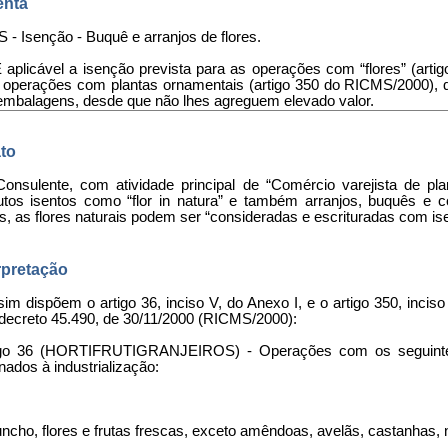
nta
 - Isenção - Buquê e arranjos de flores.
É aplicável a isenção prevista para as operações com “flores” (art
 operações com plantas ornamentais (artigo 350 do RICMS/2000),
mbalagens, desde que não lhes agreguem elevado valor.
to
Consulente, com atividade principal de “Comércio varejista de plan
utos isentos como “flor in natura” e também arranjos, buquês e c
s, as flores naturais podem ser “consideradas e escrituradas com i
rpretação
sim dispõem o artigo 36, inciso V, do Anexo I, e o artigo 350, in
 decreto 45.490, de 30/11/2000 (RICMS/2000):
igo 36 (HORTIFRUTIGRANJEIROS) - Operações com os seguintes
nados à industrialização:
uncho, flores e frutas frescas, exceto amêndoas, avelãs, castanhas,