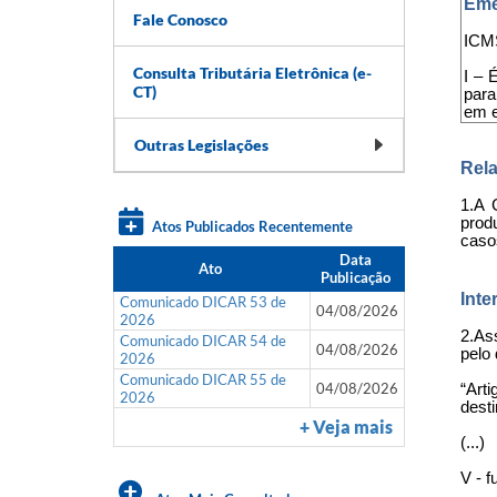
Eme
Fale Conosco
ICMS
Consulta Tributária Eletrônica (e-
I – 
CT)
para
em e
Outras Legislações
Rela
1.A 
prod
Atos Publicados Recentemente
caso
Data
Ato
Publicação
Inte
Comunicado DICAR 53 de
04/08/2026
2026
2.As
Comunicado DICAR 54 de
04/08/2026
pelo
2026
Comunicado DICAR 55 de
04/08/2026
“Art
2026
desti
+ Veja mais
(...)
V - f