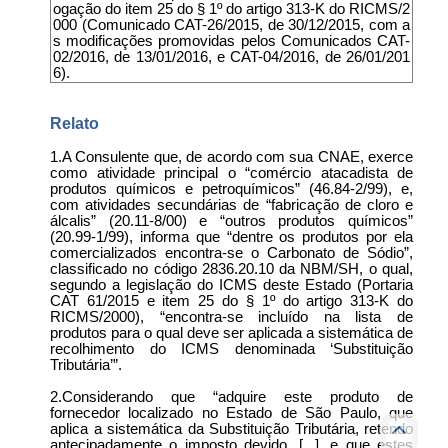
ogação do item 25 do § 1º do artigo 313-K do RICMS/2
000 (Comunicado CAT-26/2015, de 30/12/2015, com a
s modificações promovidas pelos Comunicados CAT-
02/2016, de 13/01/2016, e CAT-04/2016, de 26/01/201
6).
Relato
1.A Consulente que, de acordo com sua CNAE, exerce
como atividade principal o “comércio atacadista de
produtos químicos e petroquímicos” (46.84-2/99), e,
com atividades secundárias de “fabricação de cloro e
álcalis” (20.11-8/00) e “outros produtos químicos”
(20.99-1/99), informa que “dentre os produtos por ela
comercializados encontra-se o Carbonato de Sódio”,
classificado no código 2836.20.10 da NBM/SH, o qual,
segundo a legislação do ICMS deste Estado (Portaria
CAT 61/2015 e item 25 do § 1º do artigo 313-K do
RICMS/2000), “encontra-se incluído na lista de
produtos para o qual deve ser aplicada a sistemática de
recolhimento do ICMS denominada ‘Substituição
Tributária’”.
2.Considerando que “adquire este produto de
fornecedor localizado no Estado de São Paulo, que
aplica a sistemática da Substituição Tributária, retendo
antecipadamente o imposto devido, [...], e que estes