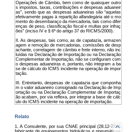
Operações de Câmbio, bem como de quaisquer outro
s impostos, taxas, contribuições e despesas aduaneir
as”, sendo que as despesas aduaneiras são “aquelas
efetivamente pagas à repartição alfandegária até o mo
mento do desembaraço da mercadoria, tais como difer
enças de peso, classificação fiscal e multas por infraç
ões” (inciso IV e § 6º do artigo 37 do RICMS/2000).
II. As despesas, tais como, as de capatazia, armazen
agem e remoção de mercadorias, comissões de desp
achante, corretagem de câmbio e frete interno, não inc
luídas na Declaração de Importação ou na Declaração
Complementar de Importação, não se configuram com
o despesas aduaneiras e, portanto, não integram a ba
se de cálculo do ICMS incidente na operação de impor
tação.
III. Entretanto, despesas de capatazia que componha
m o valor aduaneiro consignado na Declaração de Imp
ortação ou na Declaração Complementar de Importaç
ão acabam, por via reflexa, por integrar a base de cálc
ulo do ICMS incidente na operação de importação.
Relato
1. A Consulente, por sua CNAE principal (28.12-7/00),
fabricante de equipamentos hidráulicos e pneumáticos,