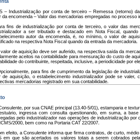
nta
 – Industrialização por conta de terceiro – Remessa (retorno) da
r da encomenda – Valor das mercadorias empregadas no processo indu
ara fins de industrialização por conta de terceiro, o valor das m
strializador a ser tributado e destacado em Nota Fiscal, quand
belecimento autor da encomenda, é, no mínimo, o valor de aquisi
tificado na respectiva Nota Fiscal quando da entrada da mercadoria.
O valor de aquisição deve ser auferido, na respectiva saída da merc
larmente aceitos na contabilidade para mensuração do custo de aqu
abilidade do contribuinte, respeitada, inclusive, a periodicidade por el
 Opcionalmente, para fins de cumprimento da legislação de industrial
r de aquisição, o estabelecimento industrializador pode se valer
ectivas mercadorias registrado em sua contabilidade.
to
Consulente, por sua CNAE principal (13.40-5/01), estamparia e texturi
estuário, ingressa com consulta questionando, em suma, a base
gadas pelo industrializador nas operações de industrialização por c
ICMS/2000, bem como na Portaria CAT 22/2007.
m efeito, a Consulente informa que firma contratos, de curto, médio
 em que são acertados os valores totais a serem cobrados pela 