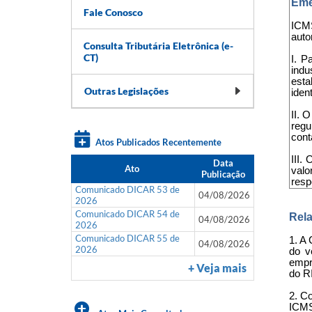
Eme
Fale Conosco
ICMS
auto
Consulta Tributária Eletrônica (e-
CT)
I. P
indu
esta
Outras Legislações
iden
II. 
regu
cont
Atos Publicados Recentemente
III.
Data
Ato
valo
Publicação
resp
Comunicado DICAR 53 de
04/08/2026
2026
Comunicado DICAR 54 de
Rela
04/08/2026
2026
Comunicado DICAR 55 de
1. A 
04/08/2026
2026
do v
empre
+ Veja mais
do R
2. Co
ICMS