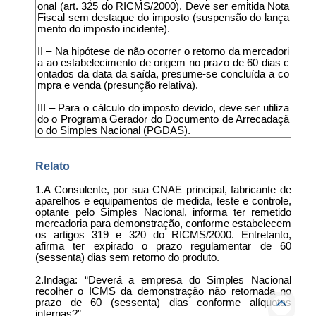
onal (art. 325 do RICMS/2000). Deve ser emitida Nota
Fiscal sem destaque do imposto (suspensão do lança
mento do imposto incidente).
II – Na hipótese de não ocorrer o retorno da mercadori
a ao estabelecimento de origem no prazo de 60 dias c
ontados da data da saída, presume-se concluída a co
mpra e venda (presunção relativa).
III – Para o cálculo do imposto devido, deve ser utiliza
do o Programa Gerador do Documento de Arrecadaçã
o do Simples Nacional (PGDAS).
Relato
1.A Consulente, por sua CNAE principal, fabricante de
aparelhos e equipamentos de medida, teste e controle,
optante pelo Simples Nacional, informa ter remetido
mercadoria para demonstração, conforme estabelecem
os artigos 319 e 320 do RICMS/2000. Entretanto,
afirma ter expirado o prazo regulamentar de 60
(sessenta) dias sem retorno do produto.
2.Indaga: “Deverá a empresa do Simples Nacional
recolher o ICMS da demonstração não retornada no
prazo de 60 (sessenta) dias conforme alíquotas
internas?”.