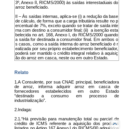
3º, Anexo II, RICMS/2000) às saídas interestaduais do
arroz beneficiado.
II – Às saídas internas, aplica-se (i) a redução da base
de cálculo, de forma que a carga tributária resulte no p
ercentual de 7%, exceto quando se tratar de saída inte
rna com destino a consumidor final; (ii) a isenção esta
belecida no art. 168, Anexo I, do RICMS/2000 quando
a saída for destinada a consumidor final. Em ambos o
s casos, como a saída interna do arroz beneficiado é r
ealizada por seu próprio estabelecimento beneficiador,
poderá ser mantido o crédito integral relativo à aquisiç
ão do arroz em casca, neste ou em outro Estado.
Relato
1.A Consulente, por sua CNAE principal, beneficiadora
de arroz, informa adquirir arroz em casca de
fornecedores estabelecidos em outro Estado
“destinado a consumo em processo de
industrialização”.
2.Indaga:
2.1.“Há previsão para manutenção total ou parcial de
crédito de ICMS referente a aquisição dos produtos
listados no Artigo 167 Anexo I do RICMS/00 adquiridos