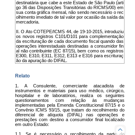
destinatária que cabe a este Estado de São Paulo (arti
go 36 das Disposições Transitórias do RICMS/00) em
sua conta gráfica mensal, não sendo necessário o rec
olhimento imediato de tal valor por ocasião da saída da
mercadoria.
II. O Ato COTEPE/ICMS 44, de 19-10-2015, introduziu
os novos registros C101/D101 para complementação
da escrituração de cada documento fiscal quando das
operações interestaduais destinadas a consumidor fin
al não contribuinte (EC 87/15), bem como os registros
E300, E310, E311, E312, E313 e E316 para escrituraç
ão da apuração do DIFAL.
Relato
1. A Consulente, comerciante atacadista de
instrumentos e materiais para uso médico, cirúrgico,
hospitalar e de laboratórios, realiza os seguintes
questionamentos com relação às mudanças
implementadas pela Emenda Constitucional 87/15 e o
Convênio ICMS 93/15, que tratam do recolhimento do
diferencial de alíquota (DIFAL) nas operações e
prestações com destino a consumidor final localizado
em outro Estado:
1.1. Se é necessário o recolhimento da parte do