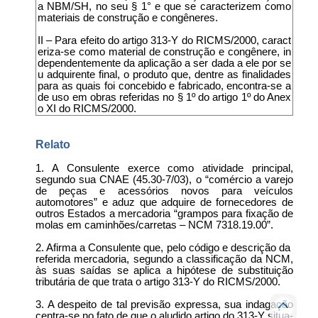
a NBM/SH, no seu § 1° e que se caracterizem como
materiais de construção e congêneres.
II – Para efeito do artigo 313-Y do RICMS/2000, caract
eriza-se como material de construção e congênere, in
dependentemente da aplicação a ser dada a ele por se
u adquirente final, o produto que, dentre as finalidades
para as quais foi concebido e fabricado, encontra-se a
de uso em obras referidas no § 1º do artigo 1º do Anex
o XI do RICMS/2000.
Relato
1. A Consulente exerce como atividade principal,
segundo sua CNAE (45.30-7/03), o “comércio a varejo
de peças e acessórios novos para veículos
automotores” e aduz que adquire de fornecedores de
outros Estados a mercadoria “grampos para fixação de
molas em caminhões/carretas – NCM 7318.19.00”.
2. Afirma a Consulente que, pelo código e descrição da
referida mercadoria, segundo a classificação da NCM,
às suas saídas se aplica a hipótese de substituição
tributária de que trata o artigo 313-Y do RICMS/2000.
3. A despeito de tal previsão expressa, sua indagação
centra-se no fato de que o aludido artigo do 313-Y situa-