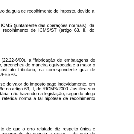
ro da guia de recolhimento de imposto, devido a
do ICMS (juntamente das operações normais), da
 recolhimento de ICMS/ST (artigo 63, II, do
(22.22-6/00), a “fabricação de embalagens de
dor, preencheu de maneira equivocada e a maior o
tituto tributário, na correspondente guia de
0 UFESPs.
ar-se do valor do imposto pago indevidamente, em
õe no artigo 63, II, do RICMS/2000. Justifica sua
butária, não havendo na legislação, segundo alega
 referida norma a tal hipótese de recolhimento
to de que o erro relatado diz respeito única e
 pagamento de quantia a maior – da guia de