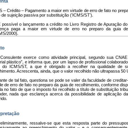
nta
 – Crédito – Pagamento a maior em virtude de erro de fato no prepa
lo de sujeição passiva por substituição ('ICMS/ST').
É possível o lançamento a crédito no Livro Registro de Apuração 
rença paga a maior em virtude de erro no preparo da guia de
MS/2000).
to
 Consulente exerce como atividade principal, segundo sua CNAE 
ial plástico”, e informa que, por um lapso de profissional colabora
r do ICMS/ST, a que é obrigado a recolher na qualidade de subs
lhimento. Acrescenta, ainda, que o valor recolhido não ultrapassa 5
ante de tal fato, questiona se pode se valer da faculdade de credit
de de erro de fato no preparo da guia de recolhimento, conforme disp
a no fato de que o imposto foi recolhido a título de substituição tri
nder, nada que esclareça acerca da possibilidade de aplicação da
ido.
rpretação
reliminarmente, ressalve-se que esta resposta parte do pressupos
usivamente ao preenchimento do valor – e o consequentemente