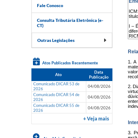
Eme
Fale Conosco
ICMS
títu
Consulta Tributária Eletrônica (e-
CT)
I – 
dife
RIC
Outras Legislações
Rela
1. A
Atos Publicados Recentemente
mater
valo
Data
Ato
reco
Publicação
Comunicado DICAR 53 de
04/08/2026
2. Di
2026
virtu
Comunicado DICAR 54 de
dúvid
04/08/2026
2026
ente
Comunicado DICAR 55 de
indev
04/08/2026
2026
+ Veja mais
Inte
3. P
excl