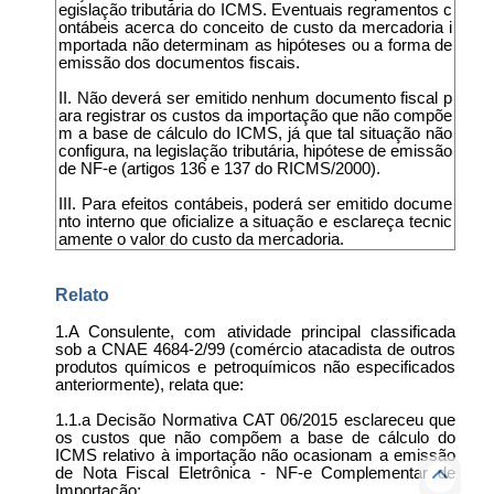
egislação tributária do ICMS. Eventuais regramentos c
ontábeis acerca do conceito de custo da mercadoria i
mportada não determinam as hipóteses ou a forma de
emissão dos documentos fiscais.
II. Não deverá ser emitido nenhum documento fiscal p
ara registrar os custos da importação que não compõe
m a base de cálculo do ICMS, já que tal situação não
configura, na legislação tributária, hipótese de emissão
de NF-e (artigos 136 e 137 do RICMS/2000).
III. Para efeitos contábeis, poderá ser emitido docume
nto interno que oficialize a situação e esclareça tecnic
amente o valor do custo da mercadoria.
Relato
1.A Consulente, com atividade principal classificada
sob a CNAE 4684-2/99 (comércio atacadista de outros
produtos químicos e petroquímicos não especificados
anteriormente), relata que:
1.1.a Decisão Normativa CAT 06/2015 esclareceu que
os custos que não compõem a base de cálculo do
ICMS relativo à importação não ocasionam a emissão
de Nota Fiscal Eletrônica - NF-e Complementar de
Importação;