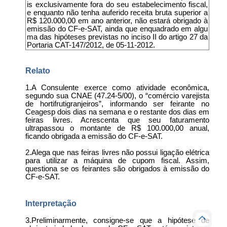
is exclusivamente fora do seu estabelecimento fiscal,
e enquanto não tenha auferido receita bruta superior a
R$ 120.000,00 em ano anterior, não estará obrigado à
emissão do CF-e-SAT, ainda que enquadrado em algu
ma das hipóteses previstas no inciso II do artigo 27 da
Portaria CAT-147/2012, de 05-11-2012.
Relato
1.A Consulente exerce como atividade econômica,
segundo sua CNAE (47.24-5/00), o “comércio varejista
de hortifrutigranjeiros”, informando ser feirante no
Ceagesp dois dias na semana e o restante dos dias em
feiras livres. Acrescenta que seu faturamento
ultrapassou o montante de R$ 100.000,00 anual,
ficando obrigada a emissão do CF-e-SAT.
2.Alega que nas feiras livres não possui ligação elétrica
para utilizar a máquina de cupom fiscal. Assim,
questiona se os feirantes são obrigados à emissão do
CF-e-SAT.
Interpretação
3.Preliminarmente, consigne-se que a hipótese de