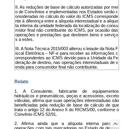
II. As reduções de base de cálculo autorizadas por mei
o de Convênios e implementadas nos Estados serão c
onsideradas no cálculo do valor do ICMS corresponde
nte à diferença entre a alíquota interestadual e a alíquo
ta interna da unidade federada da localização do consu
midor final não contribuinte do ICMS, por ocasião das
operações e prestações que destinem bens e serviço
s a estes.
III. A Nota Técnica 2015/003 alterou o leiaute da Nota F
iscal Eletrônica – NF-e para receber as informações c
orrespondentes ao ICMS devido para a Unidade da Fe
deração de destino, nas operações interestaduais de v
enda para consumidor final não contribuinte.
Relato
1. A Consulente, fabricante de equipamentos
hidráulicos e pneumáticos, peças e acessórios, exceto
válvulas, afirma que suas operações interestaduais são
beneficiadas pela redução de base de cálculo de que
trata o artigo 12 do Anexo II do RICMS/00, conforme o
Convênio ICMS 52/91.
2. Afirma ainda que a alíquota interna para as
operações com tais mercadorias no Estado de destino