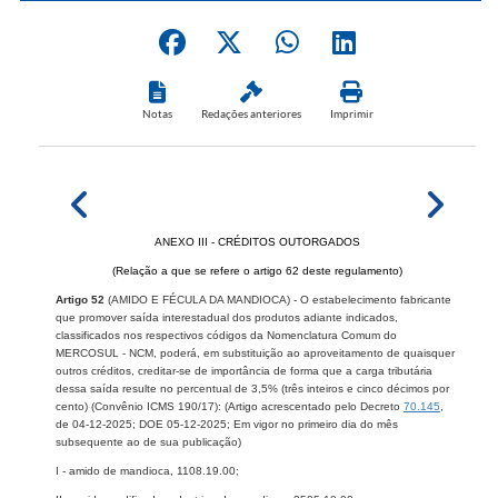
Notas
Redações anteriores
Imprimir
ANEXO III - CRÉDITOS OUTORGADOS
(Relação a que se refere o artigo 62 deste regulamento)​​​
Artigo 52
(AMIDO E FÉCULA DA MANDIOCA) - O estabelecimento fabricante
que promover saída interestadual dos produtos adiante indicados,
classificados nos respectivos códigos da Nomenclatura Comum do
MERCOSUL - NCM, poderá, em substituição ao aproveitamento de quaisquer
outros créditos, creditar-se de importância de forma que a carga tributária
dessa saída resulte no percentual de 3,5% (três inteiros e cinco décimos por
cento) (Convênio ICMS 190/17):
(Artigo acrescentado pelo Decreto
70.145
,
de 04-12-2025; DOE 05​-12-2025; E
m vigor no primeiro dia do mês
subsequente ao de sua publicação
)
I - amido de mandioca, 1108.19.00;