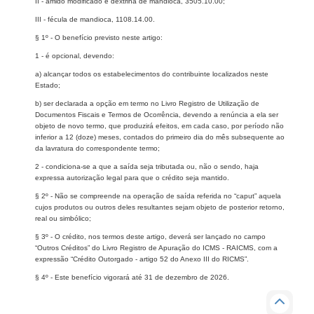
II - amido modificado e dextrina de mandioca, 3505.10.00;
III - fécula de mandioca, 1108.14.00.
§ 1º - O benefício previsto neste artigo:
1 - é opcional, devendo:
a) alcançar todos os estabelecimentos do contribuinte localizados neste
Estado;
b) ser declarada a opção em termo no Livro Registro de Utilização de
Documentos Fiscais e Termos de Ocorrência, devendo a renúncia a ela ser
objeto de novo termo, que produzirá efeitos, em cada caso, por período não
inferior a 12 (doze) meses, contados do primeiro dia do mês subsequente ao
da lavratura do correspondente termo;
2 - condiciona-se a que a saída seja tributada ou, não o sendo, haja
expressa autorização legal para que o crédito seja mantido.
§ 2º - Não se compreende na operação de saída referida no “caput” aquela
cujos produtos ou outros deles resultantes sejam objeto de posterior retorno,
real ou simbólico;
§ 3º - O crédito, nos termos deste artigo, deverá ser lançado no campo
“Outros Créditos” do Livro Registro de Apuração do ICMS - RAICMS, com a
expressão “Crédito Outorgado - artigo 52 do Anexo III do RICMS”.
§ 4º - Este benefício vigorará até 31 de dezembro de 2026.​