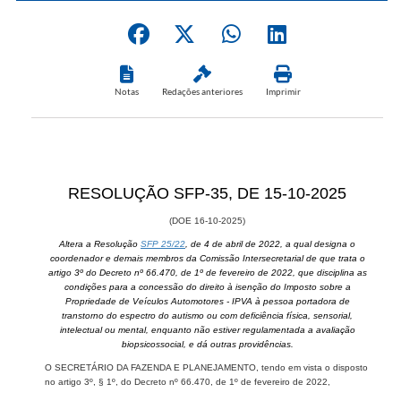
Notas
Redações anteriores
Imprimir
RESOLUÇÃO SFP-35, DE 15-1​0-2025
(DOE 1​6-10-2025)
Altera a Resolução
SFP 25/22
, de 4 de abril de 2022, a qual designa o
coordenador e demais membros da Comissão Intersecretarial de que trata o
artigo 3º do Decreto nº 66.470, de 1º de f​evereiro de 2022, que disciplina as
condições para a concessão do direito à isenção do Imposto sobre a
Propriedade de Veículos Automotores - IPVA à pessoa portadora de
transtorno do espectro do autismo ou com deficiência física, sensorial,
intelectual ou mental, enquanto não estiver regulamentada a avaliação
biopsicossocial, e dá outras providências.
O SECRETÁRIO DA FAZENDA E PLANEJAMENTO, tendo em vista o disposto
no artigo 3º, § 1º, do Decreto nº 66.470, de 1º de fevereiro de 2022,