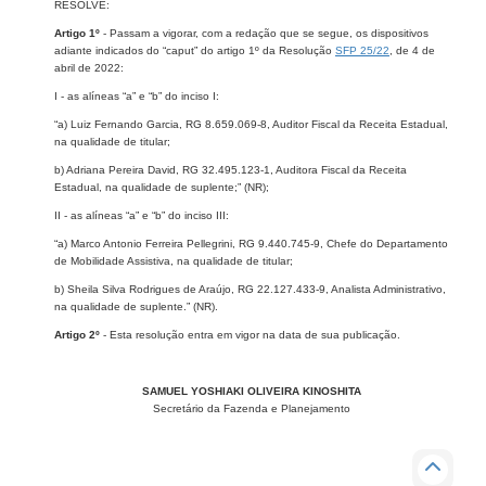
RESOLVE:
Artigo 1º
- Passam a vigorar, com a redação que se segue, os dispositivos
adiante indicados do “caput” do artigo 1º da Resolução
SFP 25/22
​, de 4 de
abril de 2022:
I - as alíneas “a” e “b” do inciso I:
“a) Luiz Fernando Garcia, RG 8.659.069-8, Auditor Fiscal da Receita Estadual,
na qualidade de titular;
b) Adriana Pereira David, RG 32.495.123-1, Auditora Fiscal da Receita
Estadual, na qualidade de suplente;” (NR);
II - as alíneas “a” e “b” do inciso III:
“a) Marco Antonio Ferreira Pellegrini, RG 9.440.745-9, Chefe do Departamento
de Mobilidade Assistiva, na qualidade de titular;
b) Sheila Silva Rodrigues de Araújo, RG 22.127.433-9, Analista Administrativo,
na qualidade de suplente.” (NR).
Artigo 2º
- Esta resolução entra em vigor na data de sua publicação.
SAMUEL YOSHIAKI OLIVEIRA KINOSHITA
Secretário da Fazenda e Planejamento